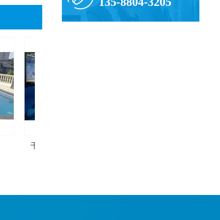
135-8804-3205
千岛湖别墅离子水处理器
兰溪别墅室内地下泳