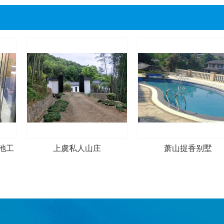
池工
上虞私人山庄
萧山提香别墅