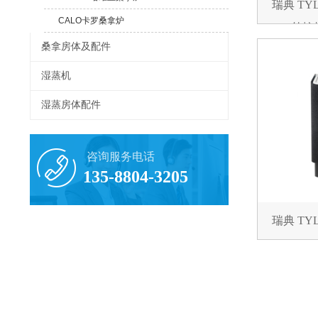
瑞典 TY
CALO卡罗桑拿炉
Plus外控
桑拿房体及配件
湿蒸机
湿蒸房体配件
咨询服务电话
135-8804-3205
瑞典 TY